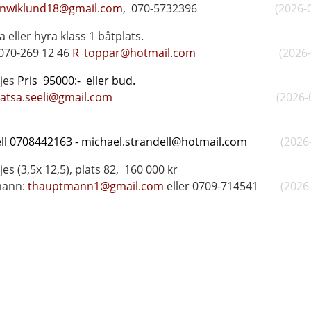
nwiklund18@gmail.com
, 070-5732396
(2026-
r köpa eller hyra klass 1
070-269 12 46
R_toppar@hotmail.com
(2026
jes
Pris 95000:- ell
atsa.seeli@gmail.com
(2026-
plats Kla
ndell 0708442163 - michael.strandell@hotmail.com
(2026
ljes
(3,5x 12,5), plats 82,
160 000 kr
mann:
thauptmann1@gmail.com
eller 0709-714541
(2026