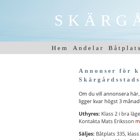
SKÄRG
Hem
Andelar
Båtplat
Annonser för kö
Skärgårdsstad
Om du vill annonsera här, 
ligger kvar högst 3 månad
Uthyres:
Klass 2 i bra lä
Kontakta Mats Eriksson
m
Säljes:
B
åtplats 335, klass 