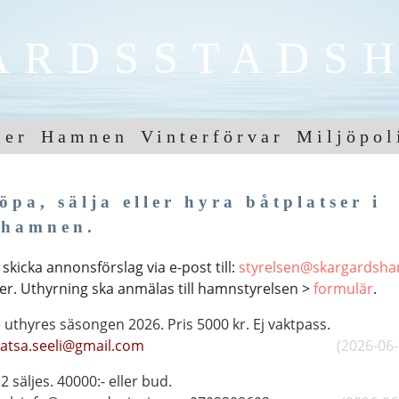
ÅRDSSTADS
ser
Hamnen
Vinterförvar
Miljöpol
pa, sälja eller hyra båtplatser i
shamnen.
skicka annonsförslag via e-post till:
styrelsen@skargardsh
er. Uthyrning ska anmälas till hamnstyrelsen >
formulär
.
ge uthyres säsongen 2026.
Pris 5000 kr. 
atsa.seeli@gmail.com
(2026-06
2 säljes. 40000:- eller bud.