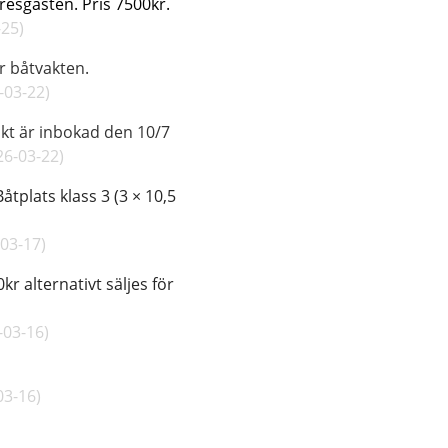
resgästen. Pris 7500kr.
-25
)
500:- vi tar båtvakten.
-03-22
)
akt är inbokad den 10/7
26-03-22
)
åtplats klass 3 (3 × 10,5
 000 kr.
-03-17
)
r alternativt säljes för
kr
-03-16
)
26 för 8000kr
03-16
)