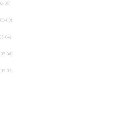
03-09
)
 båtplats.
-03-09
)
er bud.
03-04
)
ss 2
-03-04
)
-03-01
)