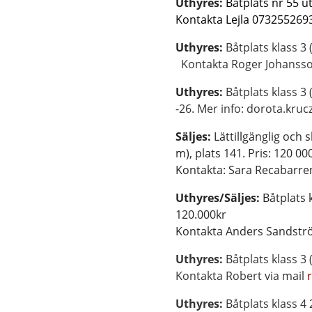
Uthyres:
Båtplats nr 55 u
Kontakta
Uthyres:
Båtplats klass
Kontakta Roger Johanss
Uthyres:
Båtplats klass 3
-26. Mer info:
doro
Säljes:
Lättillgänglig och 
m), pla
Kontakta:
Sara Recabarr
Uthyres/Säljes:
Båtplats 
12
Kontakta Anders Sands
Uthyres:
Båtplats
Kontakta Robert via mail
Uthyres:
Båtplats klass 4 