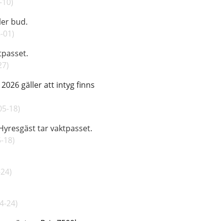
-10
)
125.000 kr eller bud.
6-01
)
tpasset.
27
)
 2026 gäller att intyg finns
e än 2001.
05-18
)
 Hyresgäst tar vaktpasset
.
5-18
)
för 6000 kr.
-24
)
4-24
)