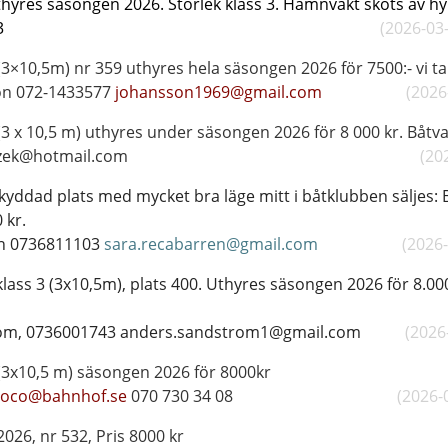
thyres säsongen 2026. Storlek klass 3. Hamnvakt sköts av hy
 Lejla 0732552693
(2026-03
 3 (3×10,5m) nr 359 uthyres hela säsongen 2026 för 7
on 072-1433577
johansson1969@gmail.com
(2026
 (3 x 10,5 m) uthyres under säsongen 2026 för 8 000 kr. Båtv
ta.kruczek@hotmail.com
(20
skyddad plats med mycket bra läge mitt i båtklubben säljes: B
ts 141. Pris: 120
en 0736811103
sara.recabarren@gmail.com
(2026
klass 3 (3x10,5m), plats 400. Uthyres säsongen 2026 för 8.000k
0.000
tröm, 0736001743 anders.sandstrom1@gmail.com
(2026
 klass 3 (3x10,5 m) säsongen 20
roco@bahnhof.se
070 730 34 08
(2026-
2026,
nr 532,
Pris 8000 kr