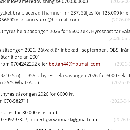
ack info@ameredovisning.se 0703308603
(2026-06
. Mycket bra placerad i hamnen nr 237. Säljes för 
073-7456690 eller ann.stern@hotmail.com
(2026-0
 uthyres hela säsongen 2026 för 5500 sek . Hyresgäst tar vak
ta 0706033511
(2026-05-
s säsongen 2026. Båtvakt är inbokad i september .
OBS! från
 båtbotten för båtar äldr
tröm 0704242252 eller
bettan44@hotmail.com
(2026-
 (3×10,5m) nr 359 uthyres hela säsongen 2026 för 6000 sek .
rån 25/5 WhatsApp)
(2026-0
 klass3 uthyres säsongen 2026 
emar Karlsson 070-5827111
(2026-04
 säljes för 80.000 eller bud.
rk 0709797327, Robert.gw.widmark@gmail.com
(2026-0