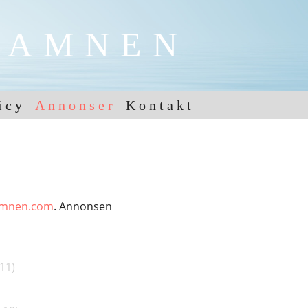
HAMNEN
icy
Annonser
Kontakt
amnen.com
. Annonsen
Ej vaktpass.
-11
)