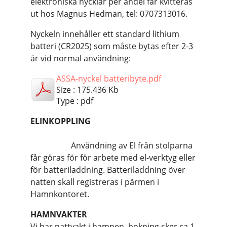
elektroniska nycklar per andel får kvitteras
ut hos Magnus Hedman, tel: 0707313016.
Nyckeln innehåller ett standard lithium
batteri (CR2025) som måste bytas efter 2-3
år vid normal användning:
ASSA-nyckel batteribyte.pdf
Size : 175.436 Kb
Type : pdf
ELINKOPPLING
Användning av El från stolparna
får göras för för arbete med el-verktyg eller
för batteriladdning. Batteriladdning över
natten skall registreras i pärmen i
Hamnkontoret.
HAMNVAKTER
Vi har nattvakt i hamnen, bokning sker ca 1